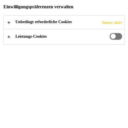
Einwilligungspräferenzen verwalten
Referenzen
...
Betoninstandsetzung und Schutzbeschic
Unbedingt erforderliche Cookies
Immer aktiv
Leistungs-Cookies
2025
ZÜRICH
Objekt
Instandsetzung der Stützmauern und der Garageneinfahrt
bei einem Mehrfamilienhaus am Fusse des Üetliberg in
Zürich.