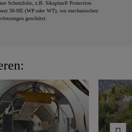
iner Schutzfolie, z.B. Sikaplan® Protection
heet 30-HE (WP oder WT), vor mechanischen
erletzungen geschützt.
eren:
Tunnela
elabdichtung mit
geologi
aProof®-200
Umgeb