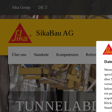
Sika Group
DE
SikaBau AG
Über uns
Standorte
Kompetenzen
Referenzen
Date
Wenn 
speic
über 
verwe
Infor
ein p
respe
TUNNEL­ABDI
Klick
Stand