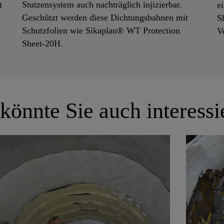
t
Stutzensystem auch nachträglich injizierbar.
e
Geschützt werden diese Dichtungsbahnen mit
S
Schutzfolien wie Sikaplan® WT Protection
V
Sheet-20H.
könnte Sie auch interessi
Tunn
Sik
Abdichtung Eisenbahntunnel,