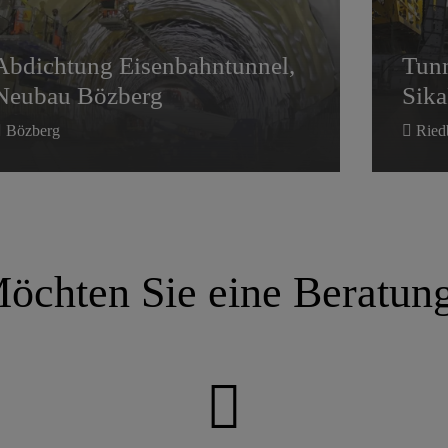
Neubau Bözberg
Abdichtung Eisenbahntunnel,
Tunn
Neubau Bözberg
Sik
Bözberg
Ried
öchten Sie eine Beratun