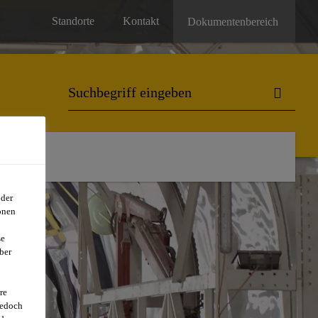
Standorte
Kontakt
Dokumentenbereich
oder
onen
se
ber
re
jedoch