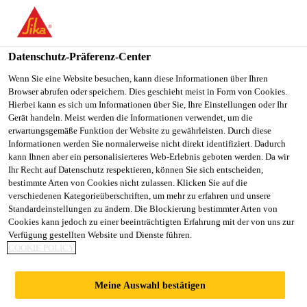
SikaBau AG
Datenschutz-Präferenz-Center
Wenn Sie eine Website besuchen, kann diese Informationen über Ihren
QUALITÄTSMANA
Browser abrufen oder speichern. Dies geschieht meist in Form von Cookies.
Hierbei kann es sich um Informationen über Sie, Ihre Einstellungen oder Ihr
GEMENT SGS-ISO
Gerät handeln. Meist werden die Informationen verwendet, um die
erwartungsgemäße Funktion der Website zu gewährleisten. Durch diese
Informationen werden Sie normalerweise nicht direkt identifiziert. Dadurch
9001
kann Ihnen aber ein personalisierteres Web-Erlebnis geboten werden. Da wir
Ihr Recht auf Datenschutz respektieren, können Sie sich entscheiden,
bestimmte Arten von Cookies nicht zulassen. Klicken Sie auf die
verschiedenen Kategorieüberschriften, um mehr zu erfahren und unsere
Standardeinstellungen zu ändern. Die Blockierung bestimmter Arten von
Cookies kann jedoch zu einer beeinträchtigten Erfahrung mit der von uns zur
Verfügung gestellten Website und Dienste führen.
Über uns
Qualitätsmanagement SGS-ISO 9001 Zertifikat
COOKIE POLICY
Meine Auswahl bestätigen