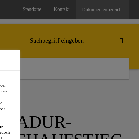
Standorte
Kontakt
Dokumentenbereich
oder
onen
se
ber
IKADUR-
re
jedoch
d