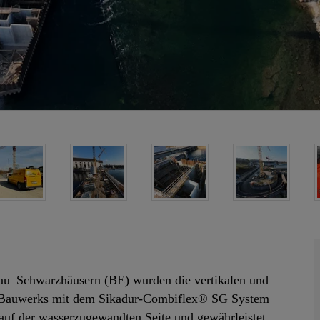
u–Schwarzhäusern (BE) wurden die vertikalen und
des Bauwerks mit dem Sikadur-Combiflex® SG System
 auf der wasserzugewandten Seite und gewährleistet