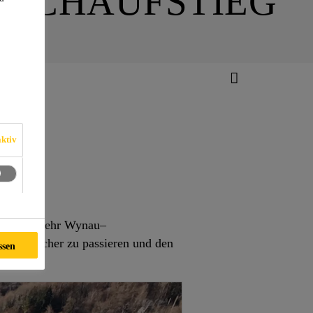
ISCHAUFSTIEG
ktiv
eim Stauwehr Wynau–
uwerk sicher zu passieren und den
ssen