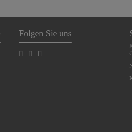
e
Folgen Sie uns
R
C
N
K