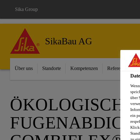
Sika Group
SikaBau AG
Über uns
Standorte
Kompetenzen
Referenzen
Date
Wenn 
speic
ÖKOLOGISCHE 
über 
verwe
Infor
ein p
FUGENABDICH
respe
Klick
Stand
zu ei