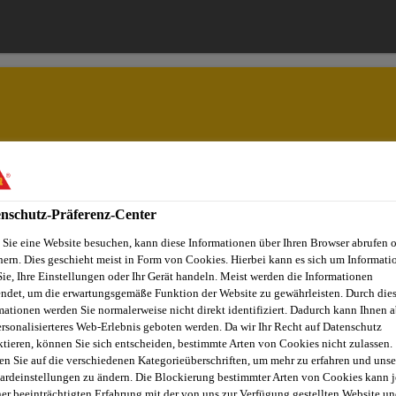
Lösungen
Jobs & Karriere
Dokumente
nschutz-Präferenz-Center
Sie eine Website besuchen, kann diese Informationen über Ihren Browser abrufen 
hern. Dies geschieht meist in Form von Cookies. Hierbei kann es sich um Informati
SANIERUNG MIT
Sie, Ihre Einstellungen oder Ihr Gerät handeln. Meist werden die Informationen
ndet, um die erwartungsgemäße Funktion der Website zu gewährleisten. Durch die
mationen werden Sie normalerweise nicht direkt identifiziert. Dadurch kann Ihnen a
ersonalisierteres Web-Erlebnis geboten werden. Da wir Ihr Recht auf Datenschutz
TUNGSSYSTEM S
ktieren, können Sie sich entscheiden, bestimmte Arten von Cookies nicht zulassen.
en Sie auf die verschiedenen Kategorieüberschriften, um mehr zu erfahren und unse
ardeinstellungen zu ändern. Die Blockierung bestimmter Arten von Cookies kann 
ner beeinträchtigten Erfahrung mit der von uns zur Verfügung gestellten Website un