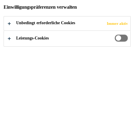
Einwilligungspräferenzen verwalten
2019
CHUR
Unbedingt erforderliche Cookies
Immer aktiv
Leistungs-Cookies
Objekt
Der Neubau besteht aus 2 Hauptgebäuden mit Wohnungen
und Büroräumlichkeiten. Im Erdgeschoss und 1.
Untergeschoss befinden sich Retail- und Gastroflächen.
Des Weiteren ist der Neubau im UG mit der SBB-Passage
und den angrenzenden Parkhäuser verbunden. Am
Standort befand sich das im 1899 erbaute und berühmt
gewordene Hotel Steinbock.