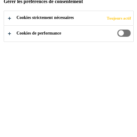
Gérer les préférences de consentement
Cookies strictement nécessaires
Toujours actif
2018
MEINIER, GENÈVE
Cookies de performance
Mission
Revêtir 2 étages du garage souterrain avec des differents
système de revêtement sol.