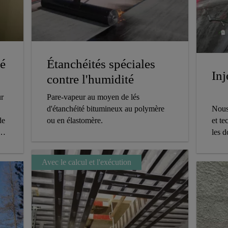
té
Étanchéités spéciales
Inj
contre l'humidité
ur
Pare-vapeur au moyen de lés
Nous
d'étanchéité bitumineux au polymère
et t
de
ou en élastomère.
les d
es
Avec le calcul et l'exécution