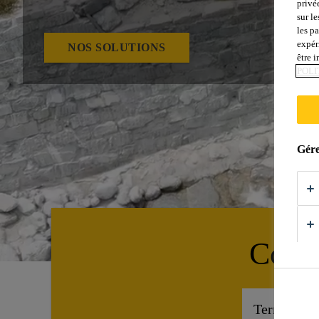
privé
sur le
les p
expér
NOS SOLUTIONS
être 
POLI
Gére
Comm