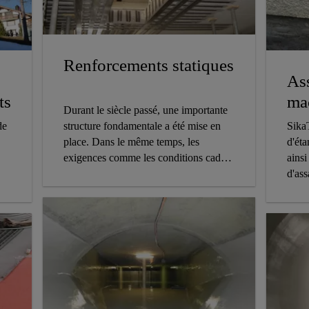
Renforcements statiques
As
ma
ts
Durant le siècle passé, une importante
Sika
de
structure fondamentale a été mise en
d'éta
place. Dans le même temps, les
ainsi
exigences comme les conditions cadres
d'ass
ou les normes ont été modifiées ou
adaptées à l'état de la technique.