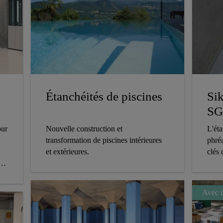
Étanchéités de piscines
Si
SG
our
Nouvelle construction et
L'ét
transformation de piscines intérieures
phré
et extérieures.
clés
Avec i