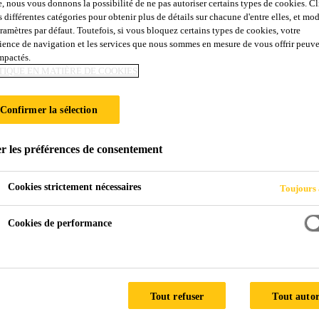
e, nous vous donnons la possibilité de ne pas autoriser certains types de cookies. C
s différentes catégories pour obtenir plus de détails sur chacune d'entre elles, et mod
aramètres par défaut. Toutefois, si vous bloquez certains types de cookies, votre
ience de navigation et les services que nous sommes en mesure de vous offrir peuv
impactés.
TIQUE EN MATIÈRE DE COOKIES
Confirmer la sélection
r les préférences de consentement
Cookies strictement nécessaires
Toujours 
Cookies de performance
ent pouvons-nous vous a
Tout refuser
Tout autor