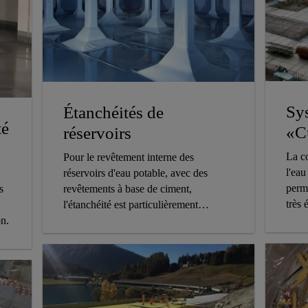
Sys
Étanchéités de
té
«C
réservoirs
La c
Pour le revêtement interne des
l'eau
réservoirs d'eau potable, avec des
perme
s
revêtements à base de ciment,
très
l'étanchéité est particulièrement
on.
importante.