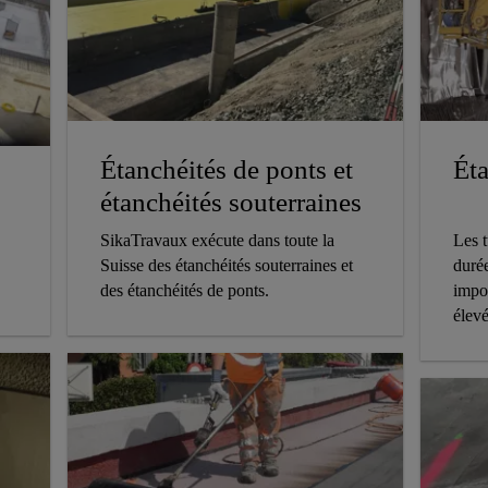
Éta
Étanchéités de ponts et
étanchéités souterraines
Les t
SikaTravaux exécute dans toute la
durée
Suisse des étanchéités souterraines et
impo
des étanchéités de ponts.
élev
d'éta