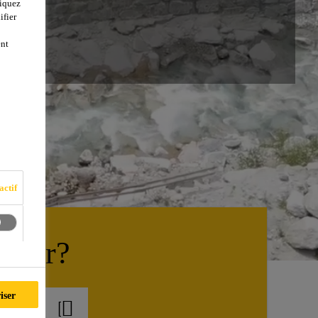
liquez
ifier
ent
actif
ider?
iser