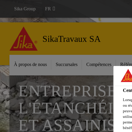
Sika Group
FR
SikaTravaux SA
À propos de nous
Succursales
Compétences
Référ
ENTREPRISE S
Cent
Lorsq
L'ÉTANCHÉIT
ou ré
peuve
utili
ET ASSAINIS
perme
bénéf