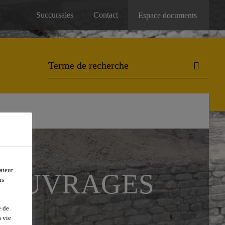
Succursales
Contact
Espace documents
S
ateur
D'OUVRAGES
ns
e de
 vie