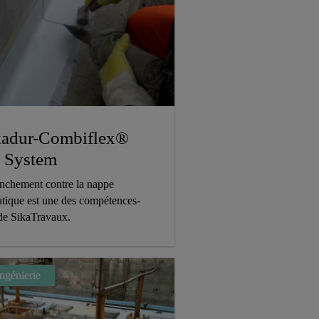
kadur-Combiflex®
 System
anchement contre la nappe
atique est une des compétences-
 de SikaTravaux.
ngénierie