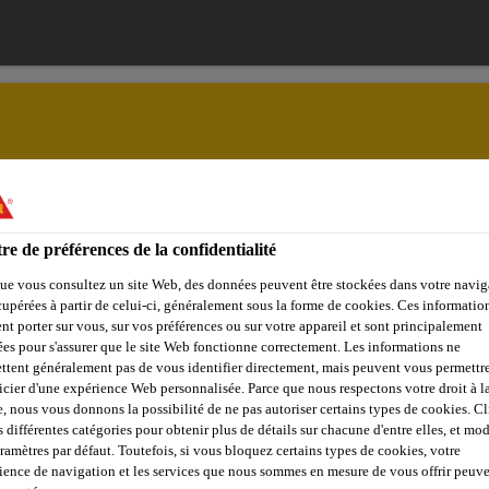
ences
Solutions
Jobs & Carrière
Documents
re de préférences de la confidentialité
ue vous consultez un site Web, des données peuvent être stockées dans votre navig
cupérées à partir de celui-ci, généralement sous la forme de cookies. Ces informatio
nt porter sur vous, sur vos préférences ou sur votre appareil et sont principalement
NT DE BÉTON S
sées pour s'assurer que le site Web fonctionne correctement. Les informations ne
ttent généralement pas de vous identifier directement, mais peuvent vous permettr
icier d'une expérience Web personnalisée. Parce que nous respectons votre droit à la
e, nous vous donnons la possibilité de ne pas autoriser certains types de cookies. C
s différentes catégories pour obtenir plus de détails sur chacune d'entre elles, et mod
aramètres par défaut. Toutefois, si vous bloquez certains types de cookies, votre
ience de navigation et les services que nous sommes en mesure de vous offrir peuv