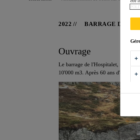
être 
POLI
2022
BARRAGE DE L'H
Gére
Ouvrage
Le barrage de l'Hospitalet, situé à 
10'000 m3. Après 60 ans d'exploitati