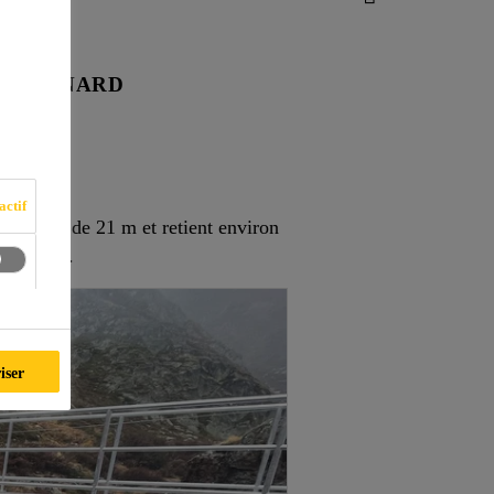
NT-BERNARD
actif
rrage est de 21 m et retient environ
u barrage.
iser