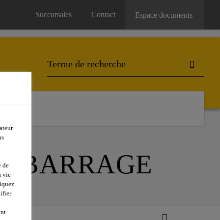
Succursales
Contact
Espace documents
ateur
ns
UR BARRAGE
e de
 vie
liquez
ifier
ent