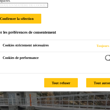
impactés.
TIQUE EN MATIÈRE DE COOKIES
OSPITALET, ROUTE DU COL DU GRAND-SAI
Confirmer la sélection
r les préférences de consentement
Cookies strictement nécessaires
Toujours 
2'100 mètres d'altitude, a été achevé en 1963. La hauteur du ba
on, des fuites et des fissures apparaissent de part et d'autre d
Cookies de performance
Tout refuser
Tout autor