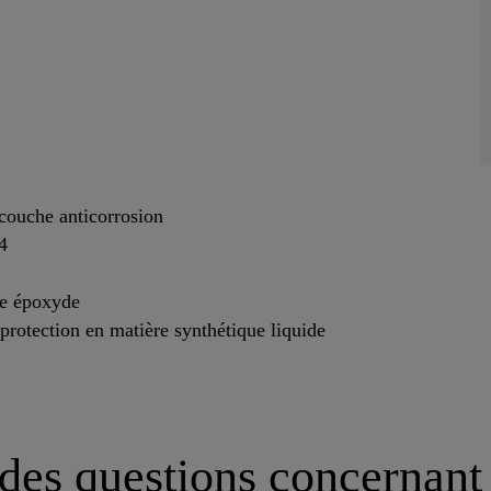
ouche anticorrosion
4
ne époxyde
rotection en matière synthétique liquide
es questions concernant 