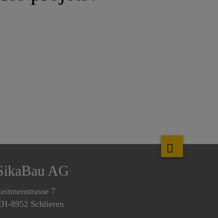
SikaBau AG
eitmenstrasse 7
H-8952 Schlieren