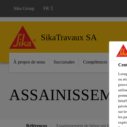
Sika Group
FR
SikaTravaux SA
À propos de nous
Succursales
Compétences
Référ
Cent
Lorsq
ou ré
peuve
ASSAINISSEME
utili
perme
bénéf
privé
sur le
les p
expér
Références
Assainissement de béton sur barrage