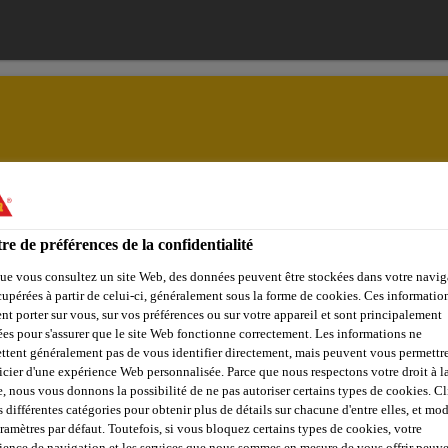
ences
Solutions
Jobs & Carrière
Documents
re de préférences de la confidentialité
ue vous consultez un site Web, des données peuvent être stockées dans votre navig
cupérées à partir de celui-ci, généralement sous la forme de cookies. Ces informatio
NT ET ÉTANCHÉI
nt porter sur vous, sur vos préférences ou sur votre appareil et sont principalement
sées pour s'assurer que le site Web fonctionne correctement. Les informations ne
ttent généralement pas de vous identifier directement, mais peuvent vous permettr
icier d'une expérience Web personnalisée. Parce que nous respectons votre droit à la
e, nous vous donnons la possibilité de ne pas autoriser certains types de cookies. C
s différentes catégories pour obtenir plus de détails sur chacune d'entre elles, et mod
aramètres par défaut. Toutefois, si vous bloquez certains types de cookies, votre
ience de navigation et les services que nous sommes en mesure de vous offrir peuv