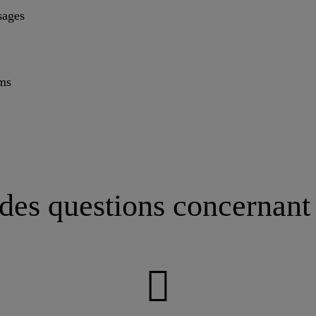
sages
ms
es questions concernant 