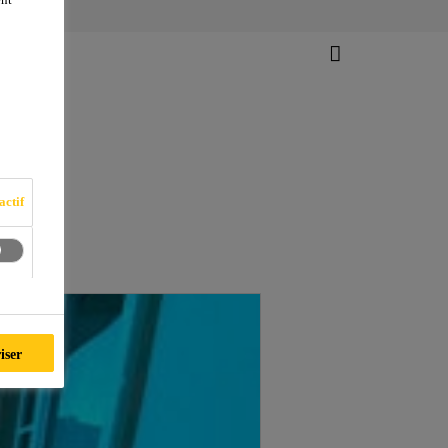
actif
iser