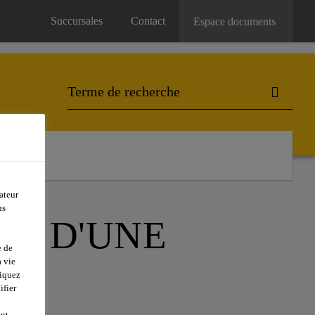
Succursales
Contact
Espace documents
ateur
ns
TÉ D'UNE
e de
 vie
liquez
ifier
ent