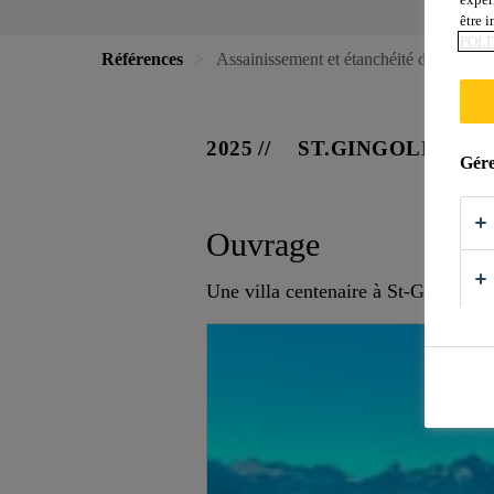
être 
POLI
Références
Assainissement et étanchéité d'une teras
2025
ST.GINGOLPH
Gére
Ouvrage
Une villa centenaire à St-Gingolph 