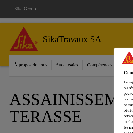
Sika Group
SikaTravaux SA
À propos de nous
Succursales
Compétences
Référ
Cent
Lorsq
ou ré
ASSAINISSEME
peuve
utili
perme
TERASSE
bénéf
privé
sur le
les p
expér