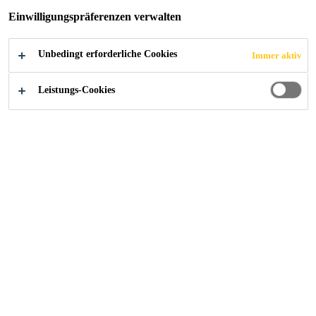
Standorte
...
Instandsetzung Trinkwasserreservoir Bali
Einwilligungspräferenzen verwalten
Unbedingt erforderliche Cookies
Immer aktiv
2019
TRIESENBERG
Leistungs-Cookies
Objekt
Trinkwasser-Reservoir Balischguad der politischen
Gemeinde Triesenberg im Fürstentum Liechtenstein. Das
Reservoir aus dem Jahr 1997/98 umfasst 2 Kammern mit
je 150 m3 Fassungsvermögen..