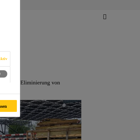
ktiv
tufe zur Eliminierung von
ssen