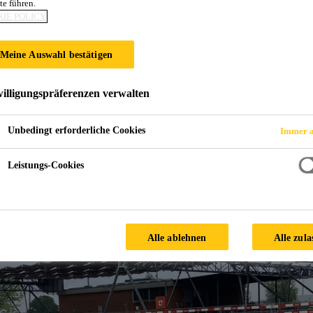
te führen.
IE POLICY
gssystem weisse und gelbe Wanne
Meine Auswahl bestätigen
illigungspräferenzen verwalten
Unbedingt erforderliche Cookies
Immer a
Leistungs-Cookies
erks Rosenbergsau. Dieser dient als zusätzliche Reinigungss
Alle ablehnen
Alle zula