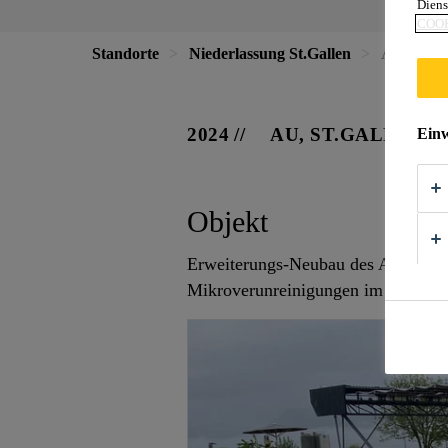
Diens
COOK
Standorte
Niederlassung St.Gallen
Abdichtun
2024
AU, ST.GALLEN
Einw
Objekt
Erweiterungs-Neubau des Abwasserw
Mikroverunreinigungen im Wasser.