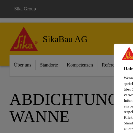
Sika Group
SikaBau AG
Über uns
Standorte
Kompetenzen
Referenzen
Date
Wenn 
speic
über 
ABDICHTUNGSS
verwe
Infor
ein p
WANNE
respe
Klick
Stand
zu ei