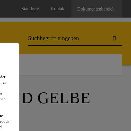
Standorte
Kontakt
Dokumentenbereich
oder
onen
UND GELBE
se
ber
re
jedoch
d