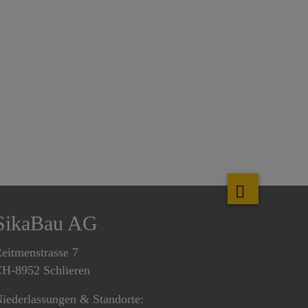
SikaBau AG
eitmenstrasse 7
H-8952 Schlieren
iederlassungen & Standorte: