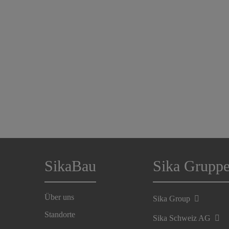
SikaBau
Sika Grupp
Über uns
Sika Group
Standorte
Sika Schweiz AG