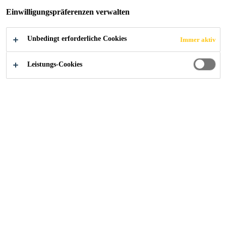
Einwilligungspräferenzen verwalten
Objekt
Unbedingt erforderliche Cookies
Immer aktiv
Schwimmbad-Abdichtung im Neubau einer Villa im
Leistungs-Cookies
Oberengadin, Graubünden.