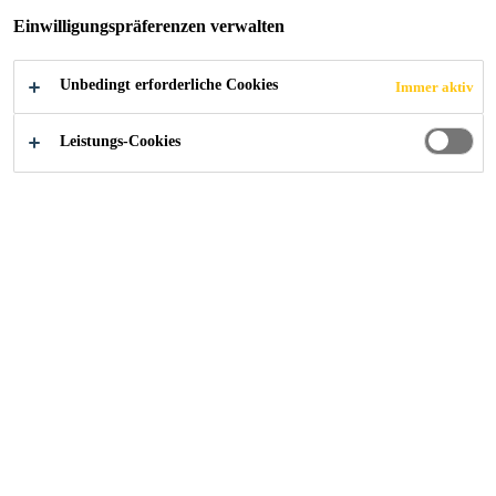
Referenzen
...
Sanierung und Abdichtung von Trinkwas
Einwilligungspräferenzen verwalten
Unbedingt erforderliche Cookies
Immer aktiv
2025
ENGGÄSSLI, WEINFELDEN
Leistungs-Cookies
Objekt
Das Reservoir Enggässli, das im Jahr 1970 in Betrieb
genommen wurde, ist ein wichtiger Faktor für die
langfristige Trinkwasserversorgung in der Region
Mittelthurgau.