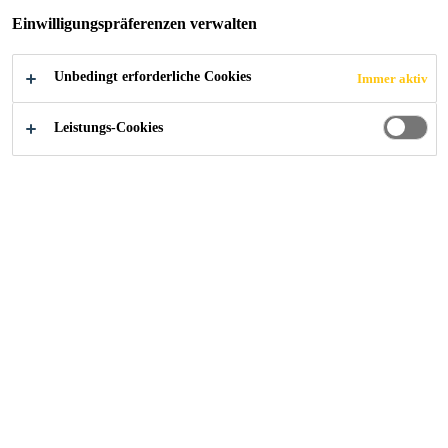
Einwilligungspräferenzen verwalten
2017
HORW
Unbedingt erforderliche Cookies
Immer aktiv
Leistungs-Cookies
Objekt
Hauptzugang Schulhaus Biregg. Aussenbetontreppe,
erstellt in Ortsbeton.