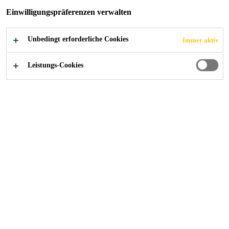
Einwilligungspräferenzen verwalten
Referenzen
...
Betoninstandsetzung für Aquakultur und
Unbedingt erforderliche Cookies
Immer aktiv
Leistungs-Cookies
2025
REUTIGEN
Objekt
Im Rahmen der Sanierung am Fischereistützpunkt Bern-
Mittelland, Mühleweg 2, 3647 Reutigen, wurden
verschiedene Betonbauteile instandgesetzt und für den
langfristigen Betrieb ertüchtigt. Im Vordergrund standen
die dauerhafte Reparatur der geschädigten Betonflächen,
die sichere Abdichtung von Fugen und Rissen sowie die
Herstellung einer trinkwassergeeigneten