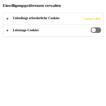
Einwilligungspräferenzen verwalten
2015
HAGENDORN
Unbedingt erforderliche Cookies
Immer aktiv
Leistungs-Cookies
Objekt
„Kosthäuser“ Lorzenweid Hagendorn aus dem 19.
Jahrhundert. Innen und aussen total sanierte 8
Mehrfamilienhäuser mit hochwertigem Innenausbau