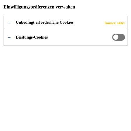
Kompetenzen
...
Abdichtung und Korrosionsschutz, Tie
Einwilligungspräferenzen verwalten
Unbedingt erforderliche Cookies
Immer aktiv
2024
BASSERSDORF
Leistungs-Cookies
Objekt
Sanierung Tiefgarage Ufmatten.