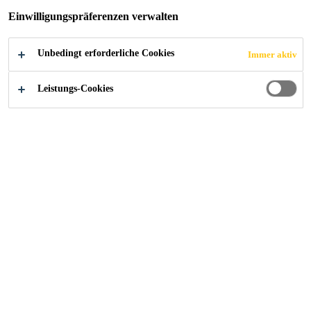
Einwilligungspräferenzen verwalten
Unbedingt erforderliche Cookies
Immer aktiv
Kompetenzen
...
Sanierung der Fassade für den Schutz 
Leistungs-Cookies
2019
DIEPOLDSAU
Objekt
Turnhalle des Oberstufenzentrum Kleewies mit einer Leca
Sichtbetonfassade, Baujahr 1975