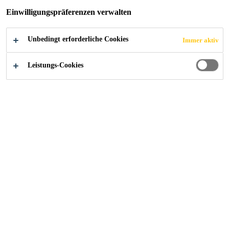
Einwilligungspräferenzen verwalten
2024
ZELL
Unbedingt erforderliche Cookies
Immer aktiv
Leistungs-Cookies
Objekt
Neubau eines Reservoirs zur Verdoppellung der
Wasserkammern auf ca. 1000m³, um den
bevölkerungsreichsten Ortsteil der Gemeinde Zell mit
genügend Wasser zu versorgen.