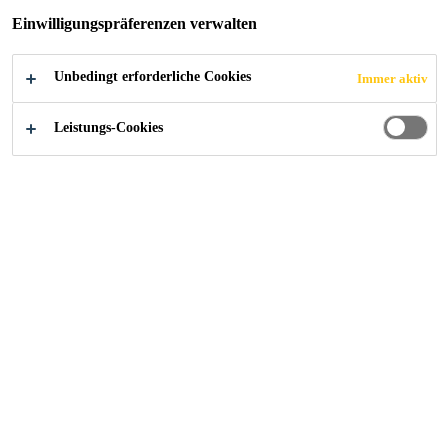
Einwilligungspräferenzen verwalten
SikaBau AG
...
Bauwerksabdichtung im Geschäfts- u
Unbedingt erforderliche Cookies
Immer aktiv
Leistungs-Cookies
2024
HIRZEL
Objekt
Realisierung eines neuen Geschäfts- und Wohnhauses mit
3 Wohneinheiten und Tiefgaragenplätzen. Die Bauweise
besteht im UG in Massivbau und ab EG in
Holzelementbau.