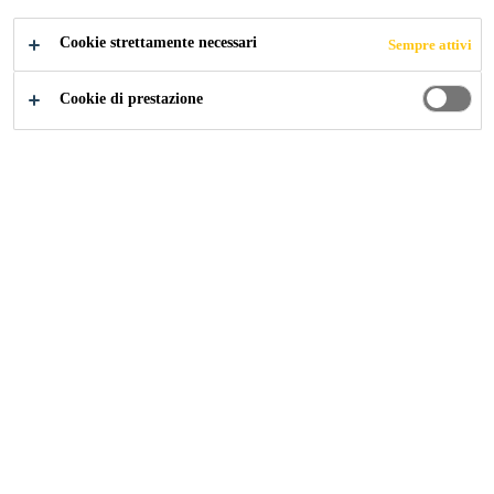
Cookie strettamente necessari
Sempre attivi
Cookie di prestazione
"Mi piace lavorare in SikaBau perché
ci sono sempre cose nuove da fare.
Inoltre, abbiamo un buon rapporto
all'interno del team."