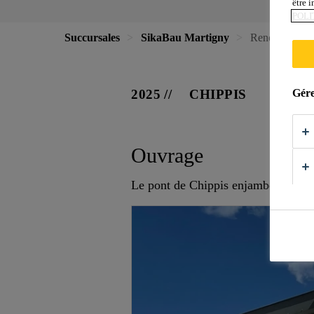
être 
POLI
Succursales
SikaBau Martigny
Renouvellement
Gére
2025
CHIPPIS
Ouvrage
Le pont de Chippis enjambe le Rhôn