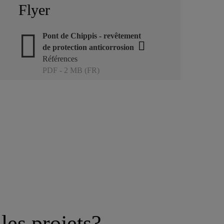
Flyer
Pont de Chippis - revêtement
de protection anticorrosion
Références
PDF - 2 MB (FR)
les projets?