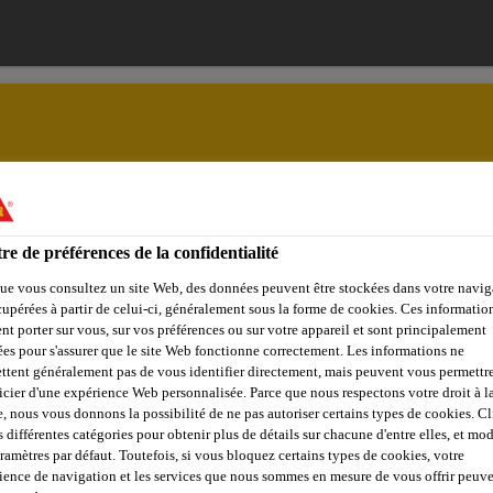
ences
Solutions
Jobs & Carrière
Documents
re de préférences de la confidentialité
ue vous consultez un site Web, des données peuvent être stockées dans votre navig
cupérées à partir de celui-ci, généralement sous la forme de cookies. Ces informatio
nt porter sur vous, sur vos préférences ou sur votre appareil et sont principalement
NT DE LA PROT
sées pour s'assurer que le site Web fonctionne correctement. Les informations ne
ttent généralement pas de vous identifier directement, mais peuvent vous permettr
icier d'une expérience Web personnalisée. Parce que nous respectons votre droit à la
ON
e, nous vous donnons la possibilité de ne pas autoriser certains types de cookies. C
s différentes catégories pour obtenir plus de détails sur chacune d'entre elles, et mod
aramètres par défaut. Toutefois, si vous bloquez certains types de cookies, votre
ience de navigation et les services que nous sommes en mesure de vous offrir peuv