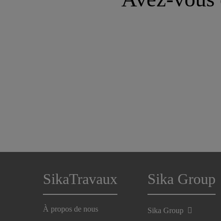
SikaTravaux
Sika Group
À propos de nous
Sika Group