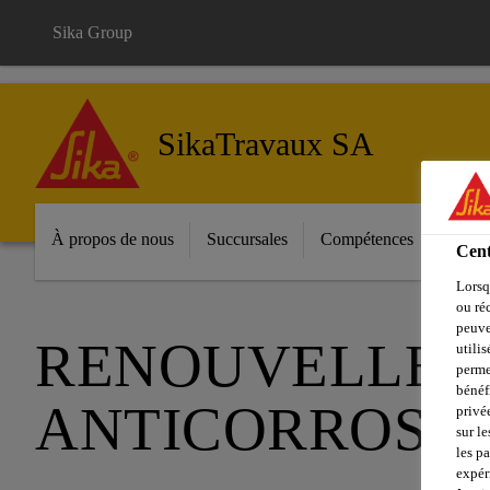
Sika Group
SikaTravaux SA
À propos de nous
Succursales
Compétences
Référ
Cent
Lorsq
ou ré
peuve
RENOUVELLEME
utili
perme
bénéf
ANTICORROSI
privé
sur le
les p
expér