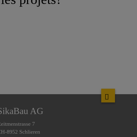
SikaBau AG
eitmenstrasse 7
H-8952 Schlieren