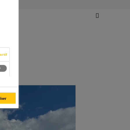
actif
iser