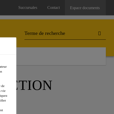
Succursales
Contact
Espace documents
ateur
ns
ECTION
e de
 vie
liquez
ifier
ent