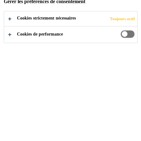
Gérer les préférences de consentement
Cookies strictement nécessaires
Toujours actif
2025
CHIPPIS
Cookies de performance
Ouvrage
Le pont de Chippis enjambe le Rhône et relie les
communes de Chippis et de Sierre.